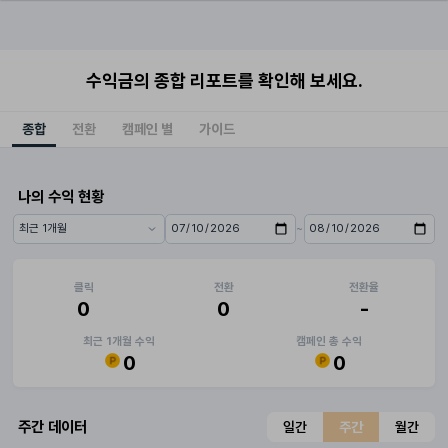
수익금의 종합 리포트를 확인해 보세요.
종합
전환
캠페인 별
가이드
나의 수익 현황
~
기간 프리셋
시작일
종료일
클릭
전환
전환율
0
0
-
최근 1개월 수익
캠페인 총 수익
0
0
주간 데이터
일간
주간
월간