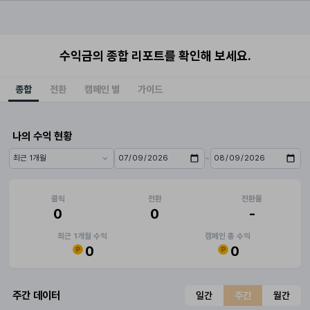
수익금의 종합 리포트를 확인해 보세요.
종합
전환
캠페인 별
가이드
나의 수익 현황
~
기간 프리셋
시작일
종료일
클릭
전환
전환율
0
0
-
최근 1개월 수익
캠페인 총 수익
0
0
주간 데이터
일간
주간
월간