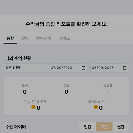
수익금의 종합 리포트를 확인해 보세요.
종합
전환
캠페인 별
가이드
나의 수익 현황
~
기간 프리셋
시작일
종료일
클릭
전환
전환율
0
0
-
최근 1개월 수익
캠페인 총 수익
0
0
주간 데이터
일간
주간
월간