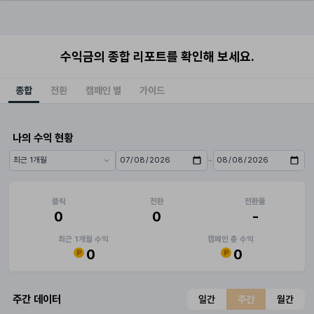
수익금의 종합 리포트를 확인해 보세요.
종합
전환
캠페인 별
가이드
나의 수익 현황
~
기간 프리셋
시작일
종료일
클릭
전환
전환율
0
0
-
최근 1개월 수익
캠페인 총 수익
0
0
주간 데이터
일간
주간
월간