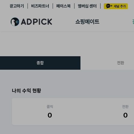
광고하기
비즈파트너
페이스북
멤버십 센터
추천상품
제휴몰
쇼핑메이트
쇼핑 에이전트
BETA
쇼핑리포트
링크관리
마이숍
종합
전환
나의 수익 현황
클릭
전환
0
0