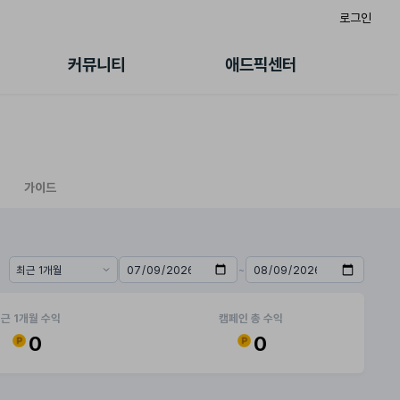
로그인
게시판
FAQ/문의
팸
이용정책
커뮤니티
애드픽센터
랭킹
멤버십 센터
퀘스트
광고툴/API
초대보너스
마이도메인
수익 Live
가이드북
가이드
~
기간 프리셋
시작일
종료일
근 1개월 수익
캠페인 총 수익
0
0