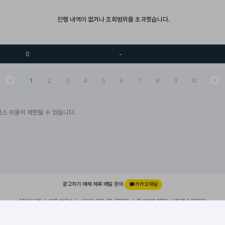
진행 내역이 없거나 조회범위를 초과했습니다.
0
-
1
2
3
4
5
6
7
8
9
10
스 이용이 제한될 수 있습니다.
광고하기
|
매체 제휴
|
메일 문의
|
카카오채널
(주)오드엠 ㅣ 대표 박무순 ㅣ 사업자 214-88-71058 ㅣ 통신판매 2012-서울강남-02916
경기 성남시 분당구 대왕판교로 660, 유스페이스1 A동 101호, 내 109호
이용약관
|
개인정보처리방침
|
© 2026 ODDM. All rights reserved.