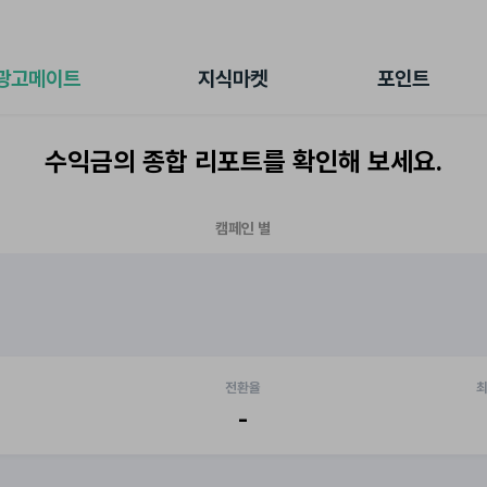
전체 캠페인
지식마켓
포인트샵
나의 캠페인
지식리포트
포인트 충전소
광고메이트
지식마켓
포인트
광고리포트
출석 룰렛
출금 신청
수익금의 종합 리포트를 확인해 보세요.
후원
이용내역
캠페인 별
전환율
최
-