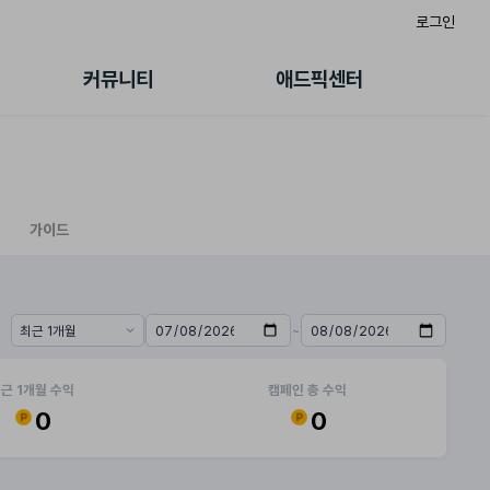
로그인
게시판
FAQ/문의
팸
이용정책
커뮤니티
애드픽센터
랭킹
멤버십 센터
퀘스트
광고툴/API
초대보너스
마이도메인
수익 Live
가이드북
가이드
~
기간 프리셋
시작일
종료일
근 1개월 수익
캠페인 총 수익
0
0