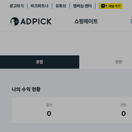
광고하기
비즈파트너
유튜브
멤버십 센터
추천상품
제휴몰
쇼핑메이트
쇼핑 에이전트
BETA
쇼핑리포트
링크관리
마이숍
종합
전환
나의 수익 현황
클릭
전환
0
0