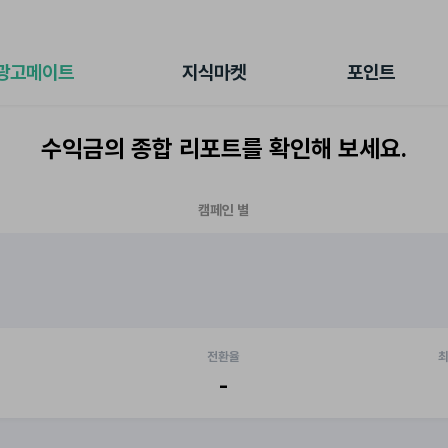
전체 캠페인
지식마켓
포인트샵
나의 캠페인
지식리포트
포인트 충전소
광고메이트
지식마켓
포인트
광고리포트
출석 룰렛
출금 신청
수익금의 종합 리포트를 확인해 보세요.
후원
이용내역
캠페인 별
전환율
최
-