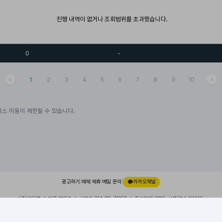
진행 내역이 없거나 조회범위를 초과했습니다.
0
-
1
2
3
4
5
6
7
8
9
10
스 이용이 제한될 수 있습니다.
광고하기
|
매체 제휴
|
메일 문의
|
카카오채널
(주)오드엠 ㅣ 대표 박무순 ㅣ 사업자 214-88-71058 ㅣ 통신판매 2012-서울강남-02916
경기 성남시 분당구 대왕판교로 660, 유스페이스1 A동 101호, 내 109호
이용약관
|
개인정보처리방침
|
© 2026 ODDM. All rights reserved.