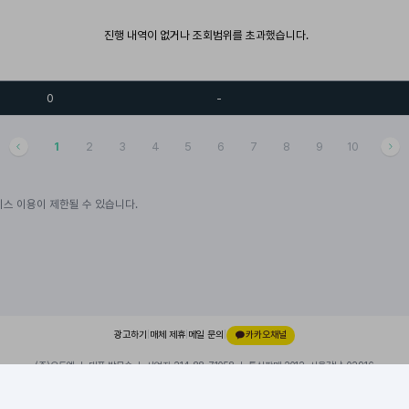
진행 내역이 없거나 조회범위를 초과했습니다.
0
-
1
2
3
4
5
6
7
8
9
10
스 이용이 제한될 수 있습니다.
광고하기
|
매체 제휴
|
메일 문의
|
카카오채널
(주)오드엠 ㅣ 대표 박무순 ㅣ 사업자 214-88-71058 ㅣ 통신판매 2012-서울강남-02916
경기 성남시 분당구 대왕판교로 660, 유스페이스1 A동 101호, 내 109호
이용약관
|
개인정보처리방침
|
© 2026 ODDM. All rights reserved.