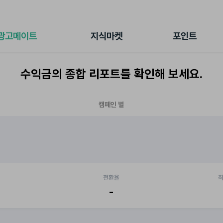
전체 캠페인
지식마켓
포인트샵
나의 캠페인
지식리포트
포인트 충전소
광고메이트
지식마켓
포인트
광고리포트
출석 룰렛
출금 신청
수익금의 종합 리포트를 확인해 보세요.
후원
이용내역
캠페인 별
전환율
최
-