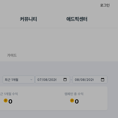
로그인
게시판
FAQ/문의
팸
이용정책
커뮤니티
애드픽센터
랭킹
멤버십 센터
퀘스트
광고툴/API
초대보너스
마이도메인
수익 Live
가이드북
가이드
~
기간 프리셋
시작일
종료일
근 1개월 수익
캠페인 총 수익
0
0