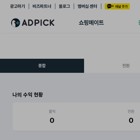
광고하기
비즈파트너
블로그
멤버십 센터
추천상품
제휴몰
쇼핑메이트
쇼핑 에이전트
BETA
쇼핑리포트
링크관리
마이숍
종합
전환
나의 수익 현황
클릭
전환
0
0