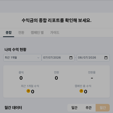
수익금의 종합 리포트를 확인해 보세요.
종합
전환
캠페인 별
가이드
나의 수익 현황
~
기간 프리셋
시작일
종료일
클릭
전환
전환율
0
0
-
최근 1개월 수익
캠페인 총 수익
0
0
월간 데이터
일간
주간
월간