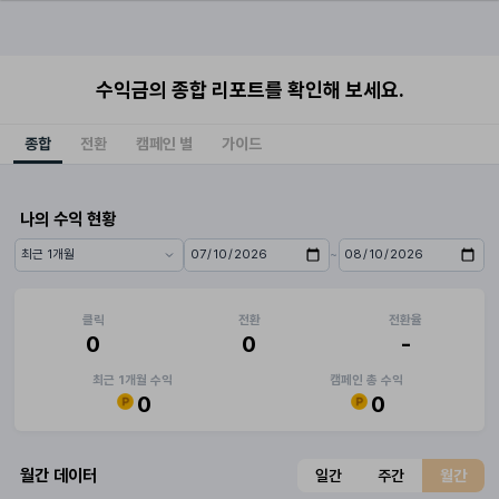
수익금의 종합 리포트를 확인해 보세요.
종합
전환
캠페인 별
가이드
나의 수익 현황
~
기간 프리셋
시작일
종료일
클릭
전환
전환율
0
0
-
최근 1개월 수익
캠페인 총 수익
0
0
월간 데이터
일간
주간
월간