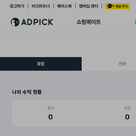
광고하기
비즈파트너
페이스북
멤버십 센터
추천상품
제휴몰
쇼핑메이트
쇼핑 에이전트
BETA
쇼핑리포트
링크관리
마이숍
종합
전환
나의 수익 현황
클릭
전환
0
0