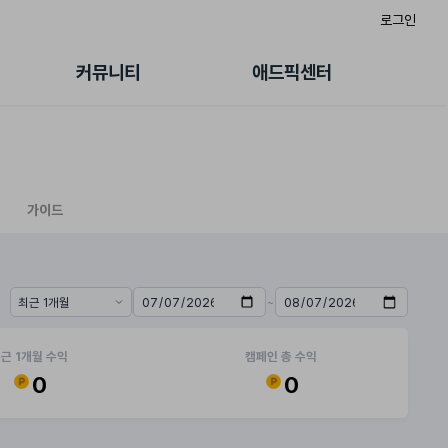
로그인
게시판
FAQ/문의
팸
이용정책
커뮤니티
애드픽센터
랭킹
멤버십 센터
퀘스트
광고툴/API
초대보너스
마이도메인
수익 Live
가이드북
가이드
~
기간 프리셋
시작일
종료일
근 1개월 수익
캠페인 총 수익
0
0