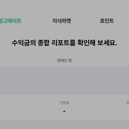
전체 캠페인
지식마켓
포인트샵
나의 캠페인
지식리포트
포인트 충전소
광고메이트
지식마켓
포인트
광고리포트
출석 룰렛
출금 신청
수익금의 종합 리포트를 확인해 보세요.
후원
이용내역
캠페인 별
전환율
최
-