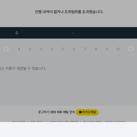
진행 내역이 없거나 조회범위를 초과했습니다.
0
-
1
2
3
4
5
6
7
8
9
10
스 이용이 제한될 수 있습니다.
광고하기
|
매체 제휴
|
메일 문의
|
카카오채널
(주)오드엠 ㅣ 대표 박무순 ㅣ 사업자 214-88-71058 ㅣ 통신판매 2012-서울강남-02916
경기 성남시 분당구 대왕판교로 660, 유스페이스1 A동 101호, 내 109호
이용약관
|
개인정보처리방침
|
© 2026 ODDM. All rights reserved.