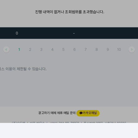
진행 내역이 없거나 조회범위를 초과했습니다.
0
-
1
2
3
4
5
6
7
8
9
10
스 이용이 제한될 수 있습니다.
광고하기
|
매체 제휴
|
메일 문의
|
카카오채널
(주)오드엠 ㅣ 대표 박무순 ㅣ 사업자 214-88-71058 ㅣ 통신판매 2012-서울강남-02916
경기 성남시 분당구 대왕판교로 660, 유스페이스1 A동 101호, 내 109호
이용약관
|
개인정보처리방침
|
© 2026 ODDM. All rights reserved.