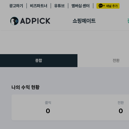
광고하기
비즈파트너
유튜브
멤버십 센터
추천상품
제휴몰
쇼핑메이트
쇼핑 에이전트
BETA
쇼핑리포트
링크관리
마이숍
종합
전환
나의 수익 현황
클릭
전환
0
0