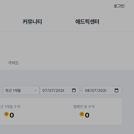
로그인
게시판
FAQ/문의
팸
이용정책
커뮤니티
애드픽센터
랭킹
멤버십 센터
퀘스트
광고툴/API
초대보너스
마이도메인
수익 Live
가이드북
가이드
~
기간 프리셋
시작일
종료일
근 1개월 수익
캠페인 총 수익
0
0