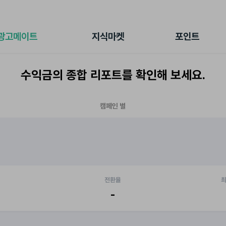
전체 캠페인
지식마켓
포인트샵
나의 캠페인
지식리포트
포인트 충전소
광고메이트
지식마켓
포인트
광고리포트
출석 룰렛
출금 신청
수익금의 종합 리포트를 확인해 보세요.
후원
이용내역
캠페인 별
전환율
최
-