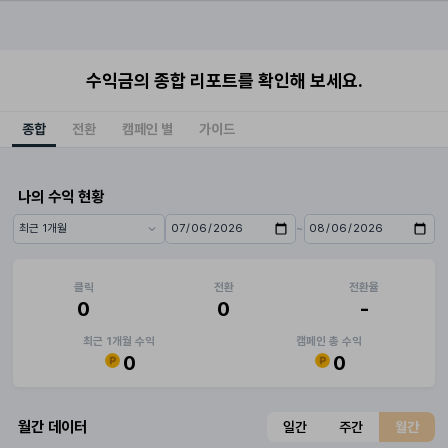
수익금의 종합 리포트를 확인해 보세요.
종합
전환
캠페인 별
가이드
나의 수익 현황
~
기간 프리셋
시작일
종료일
클릭
전환
전환율
0
0
-
최근 1개월 수익
캠페인 총 수익
0
0
월간 데이터
일간
주간
월간