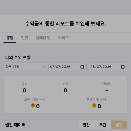
수익금의 종합 리포트를 확인해 보세요.
종합
전환
캠페인 별
가이드
나의 수익 현황
~
기간 프리셋
시작일
종료일
클릭
전환
전환율
0
0
-
최근 1개월 수익
캠페인 총 수익
0
0
월간 데이터
일간
주간
월간