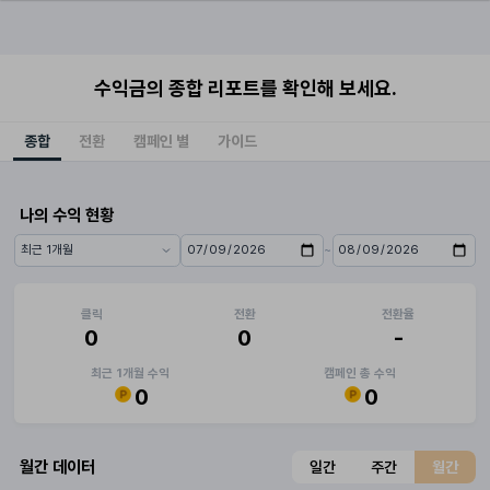
수익금의 종합 리포트를 확인해 보세요.
종합
전환
캠페인 별
가이드
나의 수익 현황
~
기간 프리셋
시작일
종료일
클릭
전환
전환율
0
0
-
최근 1개월 수익
캠페인 총 수익
0
0
월간 데이터
일간
주간
월간