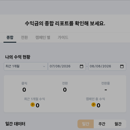
수익금의 종합 리포트를 확인해 보세요.
종합
전환
캠페인 별
가이드
나의 수익 현황
~
기간 프리셋
시작일
종료일
클릭
전환
전환율
0
0
-
최근 1개월 수익
캠페인 총 수익
0
0
일간 데이터
일간
주간
월간