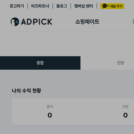
광고하기
비즈파트너
블로그
멤버십 센터
추천상품
제휴몰
쇼핑메이트
쇼핑 에이전트
BETA
쇼핑리포트
링크관리
마이숍
종합
전환
나의 수익 현황
클릭
전환
0
0