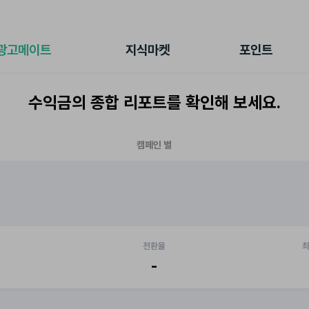
전체 캠페인
지식마켓
포인트샵
나의 캠페인
지식리포트
포인트 충전소
광고메이트
지식마켓
포인트
광고리포트
출석 룰렛
출금 신청
수익금의 종합 리포트를 확인해 보세요.
후원
이용내역
캠페인 별
전환율
최
-