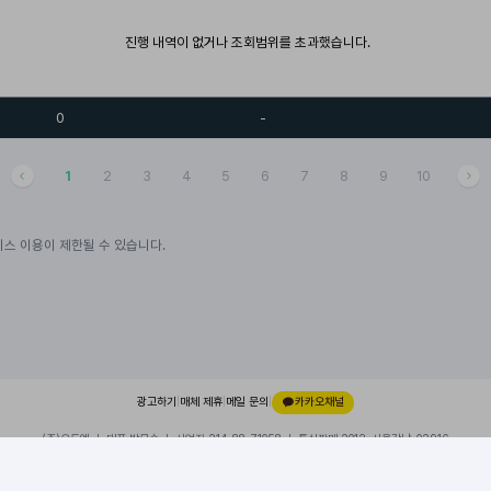
진행 내역이 없거나 조회범위를 초과했습니다.
0
-
1
2
3
4
5
6
7
8
9
10
스 이용이 제한될 수 있습니다.
광고하기
|
매체 제휴
|
메일 문의
|
카카오채널
(주)오드엠 ㅣ 대표 박무순 ㅣ 사업자 214-88-71058 ㅣ 통신판매 2012-서울강남-02916
경기 성남시 분당구 대왕판교로 660, 유스페이스1 A동 101호, 내 109호
이용약관
|
개인정보처리방침
|
© 2026 ODDM. All rights reserved.