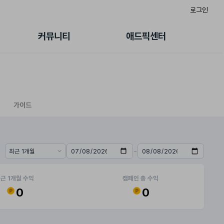
로그인
게시판
FAQ/문의
팸
이용정책
커뮤니티
애드픽센터
랭킹
멤버십 센터
퀘스트
광고툴/API
초대보너스
마이도메인
수익 Live
가이드북
가이드
~
기간 프리셋
시작일
종료일
근 1개월 수익
캠페인 총 수익
0
0