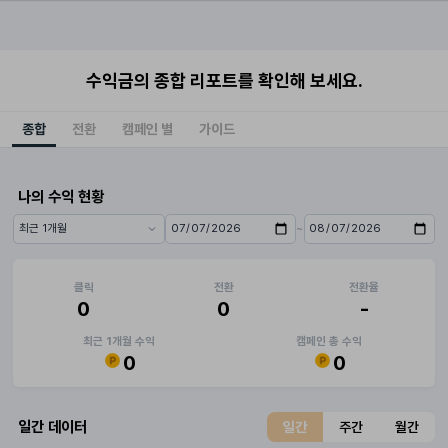
수익금의 종합 리포트를 확인해 보세요.
종합
전환
캠페인 별
가이드
나의 수익 현황
~
기간 프리셋
시작일
종료일
클릭
전환
전환율
0
0
-
최근 1개월 수익
캠페인 총 수익
0
0
일간 데이터
일간
주간
월간