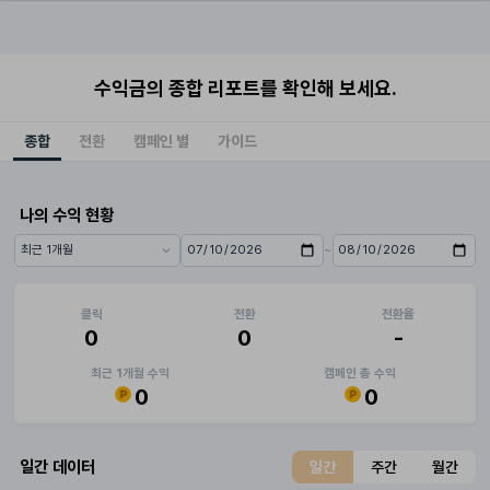
수익금의 종합 리포트를 확인해 보세요.
종합
전환
캠페인 별
가이드
나의 수익 현황
~
기간 프리셋
시작일
종료일
클릭
전환
전환율
0
0
-
최근 1개월 수익
캠페인 총 수익
0
0
일간 데이터
일간
주간
월간