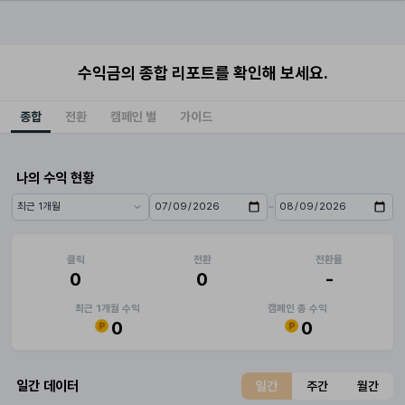
수익금의 종합 리포트를 확인해 보세요.
종합
전환
캠페인 별
가이드
나의 수익 현황
~
기간 프리셋
시작일
종료일
클릭
전환
전환율
0
0
-
최근 1개월 수익
캠페인 총 수익
0
0
일간 데이터
일간
주간
월간