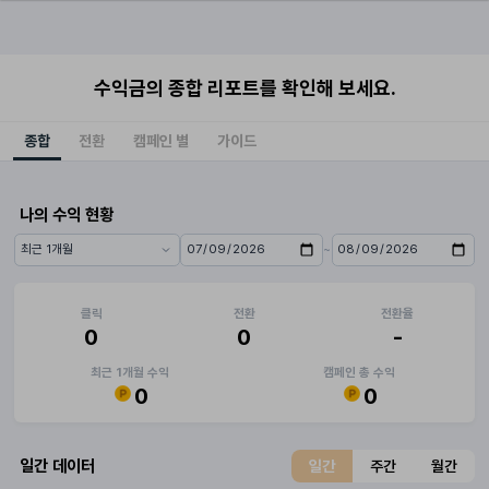
수익금의 종합 리포트를 확인해 보세요.
종합
전환
캠페인 별
가이드
나의 수익 현황
~
기간 프리셋
시작일
종료일
클릭
전환
전환율
0
0
-
최근 1개월 수익
캠페인 총 수익
0
0
일간 데이터
일간
주간
월간