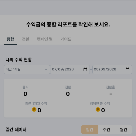
수익금의 종합 리포트를 확인해 보세요.
종합
전환
캠페인 별
가이드
나의 수익 현황
~
기간 프리셋
시작일
종료일
클릭
전환
전환율
0
0
-
최근 1개월 수익
캠페인 총 수익
0
0
일간 데이터
일간
주간
월간