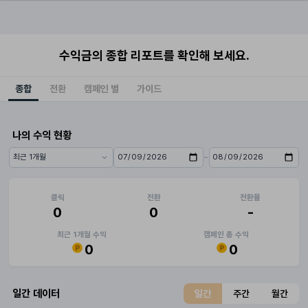
수익금의 종합 리포트를 확인해 보세요.
종합
전환
캠페인 별
가이드
나의 수익 현황
~
기간 프리셋
시작일
종료일
클릭
전환
전환율
0
0
-
최근 1개월 수익
캠페인 총 수익
0
0
일간 데이터
일간
주간
월간