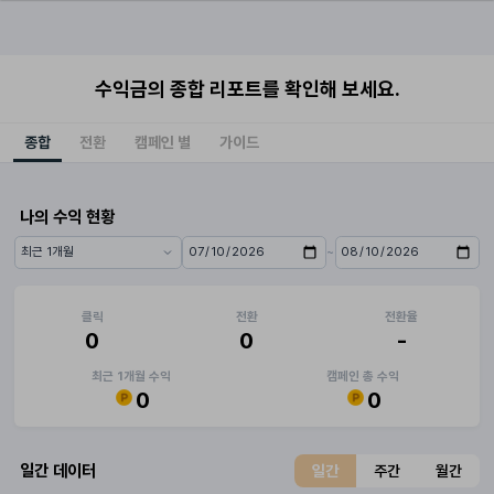
수익금의 종합 리포트를 확인해 보세요.
종합
전환
캠페인 별
가이드
나의 수익 현황
~
기간 프리셋
시작일
종료일
클릭
전환
전환율
0
0
-
최근 1개월 수익
캠페인 총 수익
0
0
일간 데이터
일간
주간
월간