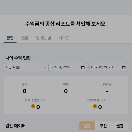
수익금의 종합 리포트를 확인해 보세요.
종합
전환
캠페인 별
가이드
나의 수익 현황
~
기간 프리셋
시작일
종료일
클릭
전환
전환율
0
0
-
최근 1개월 수익
캠페인 총 수익
0
0
일간 데이터
일간
주간
월간