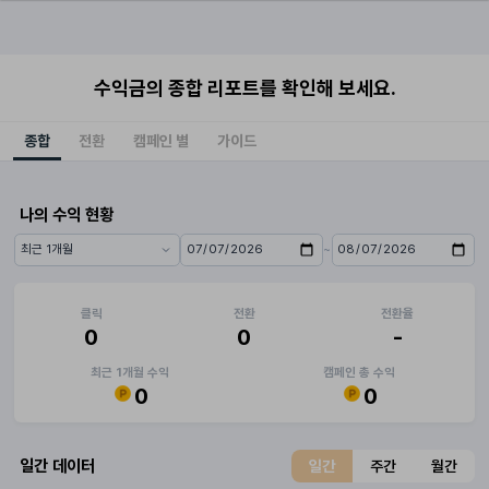
수익금의 종합 리포트를 확인해 보세요.
종합
전환
캠페인 별
가이드
나의 수익 현황
~
기간 프리셋
시작일
종료일
클릭
전환
전환율
0
0
-
최근 1개월 수익
캠페인 총 수익
0
0
일간 데이터
일간
주간
월간