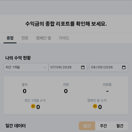
수익금의 종합 리포트를 확인해 보세요.
종합
전환
캠페인 별
가이드
나의 수익 현황
~
기간 프리셋
시작일
종료일
클릭
전환
전환율
0
0
-
최근 1개월 수익
캠페인 총 수익
0
0
일간 데이터
일간
주간
월간