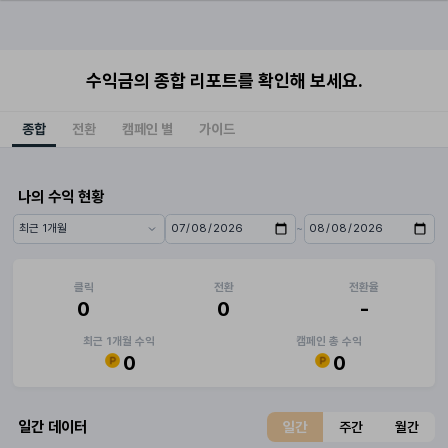
수익금의 종합 리포트를 확인해 보세요.
종합
전환
캠페인 별
가이드
나의 수익 현황
~
기간 프리셋
시작일
종료일
클릭
전환
전환율
0
0
-
최근 1개월 수익
캠페인 총 수익
0
0
일간 데이터
일간
주간
월간