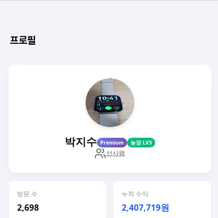
프로필
박지수
Premium
농장 LV3
선사팸
방문 수
누적 수익
2,698
2,407,719원