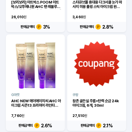
[보리보리] 아트박스 POOM 아트
스타큐브몰 휴대용 다크서클 눈가 마
박스/오투에니원 AHC 텐 레볼루션
사지 미용 롤링 스틱 아이크림 완드
리얼 아이크림 포 페이스 30ml 4개
그린
26,010
원
3,460
원
3
%
2.8
%
판매금액의
판매금액의
G마켓
쿠팡
AHC NEW 에이에이치씨 AHC 아
참존 골든실 주름+탄력 순금 24k
이크림 시즌13 프리미어 라인타이트
아이크림, 6개, 30ml
닝 12ml x2개
7,760
원
27,510
원
2.6
%
2.1
%
판매금액의
판매금액의