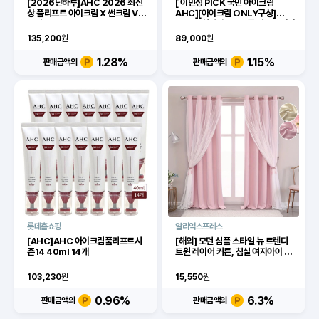
[2026단하루]AHC 2026 최신
[ 이민정 PICK 국민 아이크림
상 풀리프트 아이크림 X 썬크림 VIP
AHC][아이크림 ONLY구성]
구성
2026 최신상 AHC 풀 리프트 아이
크림 포 페이스 +무이자3개월
135,200
원
89,000
원
1.28
%
1.15
%
판매금액의
판매금액의
롯데홈쇼핑
알리익스프레스
[AHC]AHC 아이크림풀리프트시
[해외] 모던 심플 스타일 뉴 트렌디
즌14 40ml 14개
트윈 레이어 커튼, 침실 여자아이 크
림색 빛 차단 공주 커튼, 마카롱 컬러
시리즈
103,230
원
15,550
원
0.96
%
6.3
%
판매금액의
판매금액의