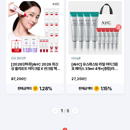
GS SHOP
Hmall
[2026단하루]AHC 2026 최신
[AHC] 유스래스팅 리얼 아이크림
상 풀리프트 아이크림 X 썬크림 핵심
포 페이스 35ml 4개+(증정)아이크
구성
림 7ml 5개+쇼핑백 +할인쿠폰
87,200
원
27,200
원
1.28
%
1.15
%
판매금액의
판매금액의
1
/
8