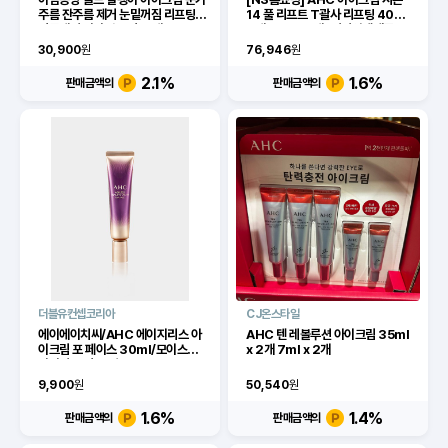
주름 잔주름 제거 눈밑꺼짐 리프팅
14 풀 리프트 T괄사 리프팅 40ml
링클케어 아이백 크림, 3개, 30ml
8개+12ml 3개+피디알엔앰플2..
[36090822][이마트몰] [상품상
30,900
원
76,946
원
세 참고]
2.1
%
1.6
%
판매금액의
판매금액의
더블유컨셉코리아
CJ온스타일
에이에이치씨/AHC 에이지리스 아
AHC 텐 레볼루션 아이크림 35ml
이크림 포 페이스 30ml/모이스처
x 2개 7ml x 2개
라이저 크림/오일/밤
9,900
원
50,540
원
1.6
%
1.4
%
판매금액의
판매금액의