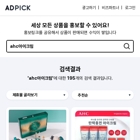
광고하기 |
비즈파트너 |
로그인
세상 모든 상품을 홍보할 수 있어요!
홍보링크를 공유해서 상품이 판매되면 수익이 쌓입니다
검색결과
'ahc아이크림'
에 대한
195
개의 검색 결과입니다.
제휴몰 골라보기
Hmall
보리보리
예스이십사
오늘의집
롯데홈쇼핑
쿠팡
알리익스프레스
SSG
11번가
G마켓
GS SHOP
CJ온스타일
더블유컨셉코리아