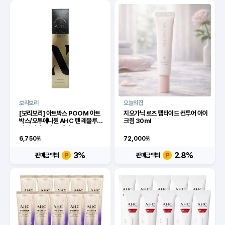
보리보리
오늘의집
[보리보리] 아트박스 POOM 아트
지오가닉 로즈 펩타이드 컨투어 아이
박스/오투에니원 AHC 텐 레볼루션
크림 30ml
리얼 아이크림 포 페이스 30ml
6,750
원
72,000
원
3
%
2.8
%
판매금액의
판매금액의