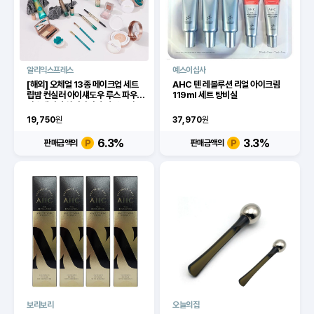
알리익스프레스
예스이십사
[해외] 오체얼 13종 메이크업 세트
AHC 텐 레볼루션 리얼 아이크림
립밤 컨실러 아이섀도우 루스 파우더
119ml 세트 탕비실
파운데이션 하이라이터 컴팩트 파우
더 아이크림 화장품
19,750
원
37,970
원
6.3
%
3.3
%
판매금액의
판매금액의
보리보리
오늘의집