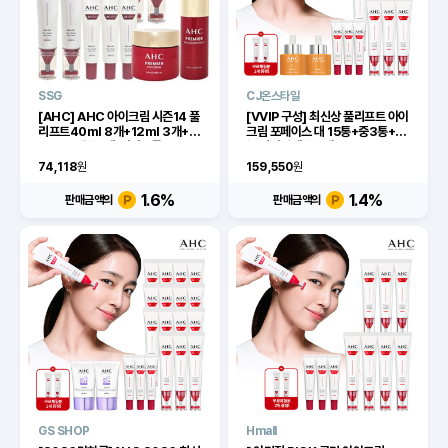
SSG
CJ온스타일
[AHC] AHC 아이크림 시즌14 풀
[VVIP 구성] 최신상 풀리프트 아이
리프트40ml 8개+12ml 3개+레
크림 포페이스 대 15통+중3통+리
드2종+샘플2매[이마트몰]
뉴 비타민앰플 2개
74,118
원
159,550
원
1.6
%
1.4
%
판매금액의
판매금액의
GS SHOP
Hmall