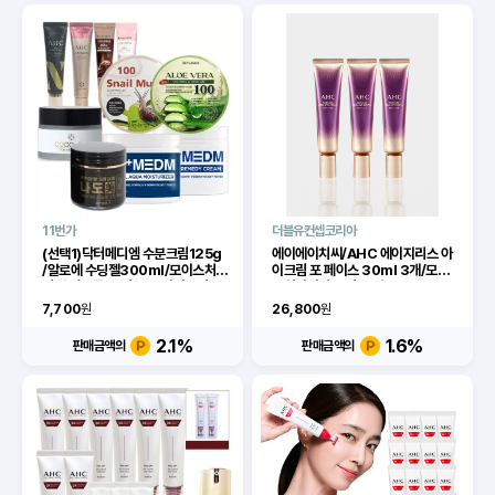
11번가
더블유컨셉코리아
(선택1)닥터메디엠 수분크림125g
에이에이치씨/AHC 에이지리스 아
/알로에 수딩젤300ml/모이스처
이크림 포 페이스 30ml 3개/모이
미백 여드름 크 림/ahc아이크림
스처라이저 크림/오일/밤
40ml
7,700
원
26,800
원
2.1
%
1.6
%
판매금액의
판매금액의