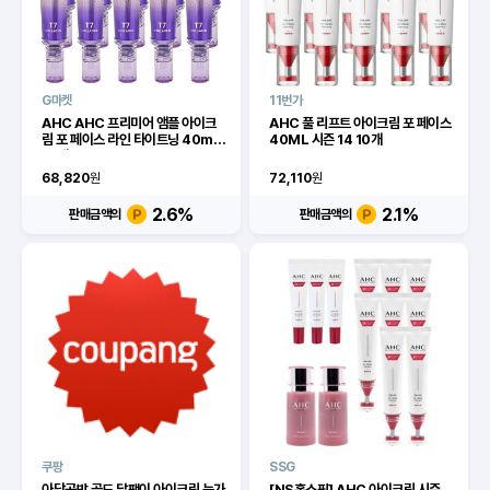
G마켓
11번가
AHC AHC 프리미어 앰플 아이크
AHC 풀 리프트 아이크림 포 페이스
림 포 페이스 라인 타이트닝 40ml
40ML 시즌 14 10개
10개
68,820
원
72,110
원
2.6
%
2.1
%
판매금액의
판매금액의
쿠팡
SSG
아담공방 골드 달팽이 아이크림 눈가
[NS홈쇼핑] AHC 아이크림 시즌