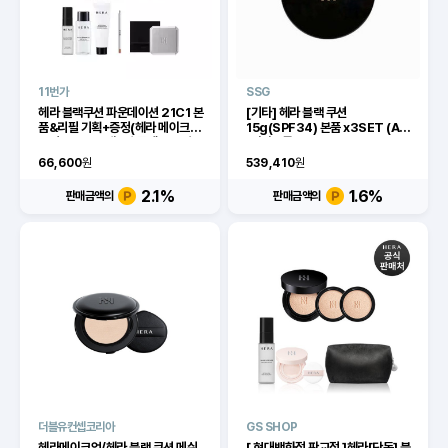
11번가
SSG
헤라 블랙쿠션 파운데이션 21C1 본
[기타] 헤라 블랙 쿠션
품&리필 기획+증정(헤라 메이크업
15g(SPF34) 본품 x3SET (AD)
픽서 30ml, 1개+딥 클렌징 오일
[이마트몰]
50ml, 1개+클렌징폼, 1개+거울, 1
66,600
원
539,410
원
개+스컬프트 립 컨실러 0.4g, 1개)
2.1
%
1.6
%
판매금액의
판매금액의
더블유컨셉코리아
GS SHOP
헤라메이크업/헤라 블랙 쿠션 메쉬
[ 현대백화점 판교점 ]헤라[단독] 블