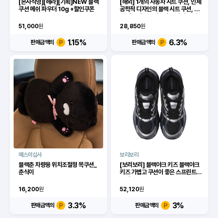
[본사직영][헤라][기획]NEW 블랙
[해외] 1개의 자동차 시트 쿠션, 인체
쿠션 메쉬 파우더 10g +할인쿠폰
공학적 디자인의 블랙 시트 쿠션, 중
간 정도의 부드러움과 느린 반동 기
능, 메쉬 통풍구 포함
51,000
원
28,850
원
1.15
%
6.3
%
판매금액의
판매금액의
예스이십사
보리보리
블랙춘 차량용 위치조절형 목쿠션_
[보리보리] 블랙야크 키즈 블랙야크
춘식이
키즈 가볍고 쿠션이 좋은 스프린트젬
B 런 ABKSHXU932
16,200
원
52,120
원
3.3
%
3
%
판매금액의
판매금액의