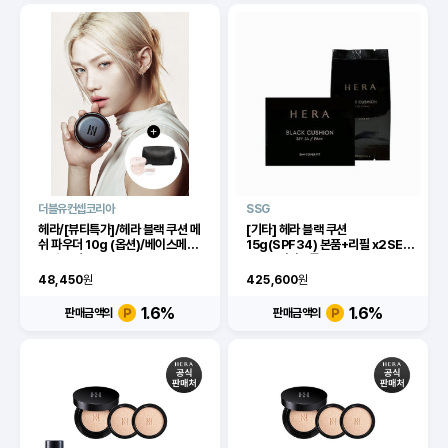
더블유컨셉코리아
SSG
헤라/[뷰티특가]/헤라 블랙 쿠션 메
[기타] 헤라 블랙 쿠션
쉬 파우더 10g (옵션)/베이스메이
15g(SPF34) 본품+리필 x2SET
크업 쿠션
(AD)[이마트몰]
48,450
원
425,600
원
1.6
%
1.6
%
판매금액의
판매금액의