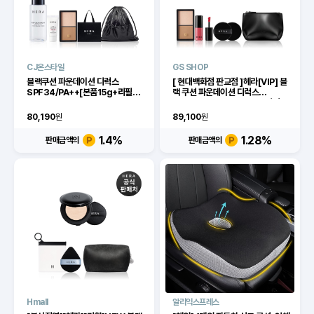
CJ온스타일
GS SHOP
블랙쿠션 파운데이션 디럭스
[ 현대백화점 판교점 ]헤라[VIP] 블
SPF34/PA++[본품15g+리필
랙 쿠션 파운데이션 디럭스
15gx2]
SPF34/PA++ (본품15g+리필
15gx2)
80,190
원
89,100
원
1.4
%
1.28
%
판매금액의
판매금액의
Hmall
알리익스프레스