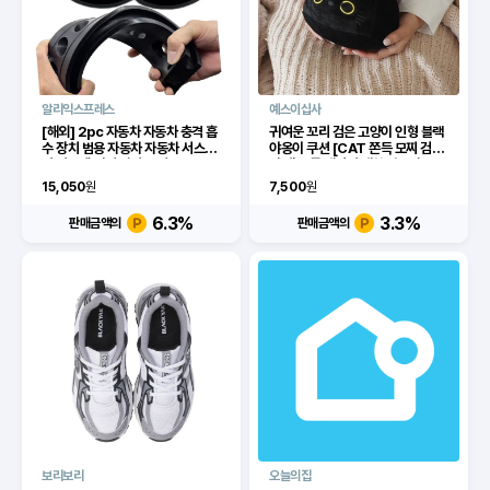
알리익스프레스
예스이십사
[해외] 2pc 자동차 자동차 충격 흡
귀여운 꼬리 검은 고양이 인형 블랙
수 장치 범용 자동차 자동차 서스펜
야옹이 쿠션 [CAT 쫀득 모찌 검냥
션 시스템 버퍼 파워 쿠션 블랙 고무
이 캣 동물 캐릭터 애착 안고자는 수
스프링 자동차 개조
면 숙면 필로우 템]
15,050
원
7,500
원
6.3
%
3.3
%
판매금액의
판매금액의
보리보리
오늘의집