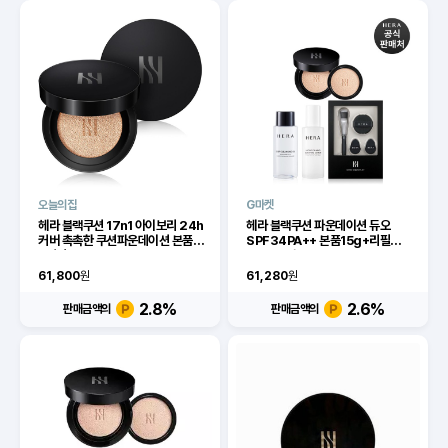
오늘의집
G마켓
헤라 블랙쿠션 17n1 아이보리 24h
헤라 블랙쿠션 파운데이션 듀오
커버 촉촉한 쿠션파운데이션 본품
SPF34PA++ 본품15g+리필
+리필
15g) 13호
61,800
원
61,280
원
2.8
%
2.6
%
판매금액의
판매금액의