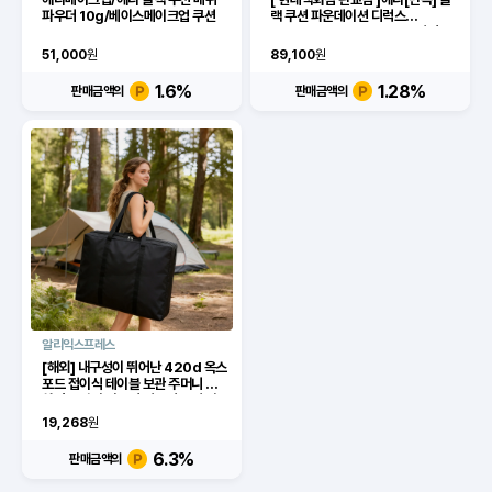
파우더 10g/베이스메이크업 쿠션
랙 쿠션 파운데이션 디럭스
SPF34/PA++ (본품15g+리필
15gx2)
51,000
원
89,100
원
1.6
%
1.28
%
판매금액의
판매금액의
알리익스프레스
[해외] 내구성이 뛰어난 420d 옥스
포드 접이식 테이블 보관 주머니 강
화된 손잡이 다목적 피크닉 쿠션 가
방 블랙 그레이 색상 가능
19,268
원
6.3
%
판매금액의