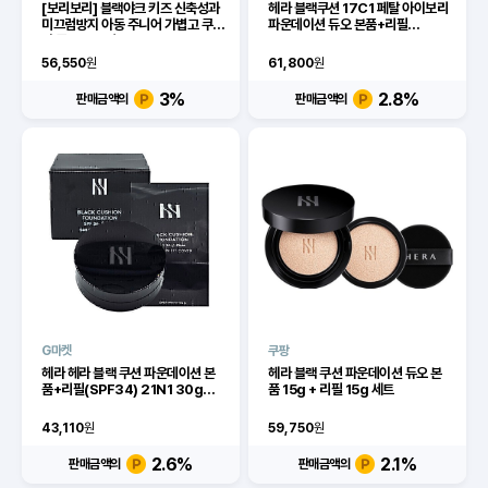
[보리보리] 블랙야크 키즈 신축성과
헤라 블랙쿠션 17C1 페탈 아이보리
미끄럼방지 아동 주니어 가볍고 쿠션
파운데이션 듀오 본품+리필
이 좋은 스프린트젬B
SPF34 PA++
ABKSHXU905
56,550
원
61,800
원
3
%
2.8
%
판매금액의
판매금액의
G마켓
쿠팡
헤라 헤라 블랙 쿠션 파운데이션 본
헤라 블랙 쿠션 파운데이션 듀오 본
품+리필(SPF34) 21N1 30g
품 15g + 리필 15g 세트
MG
43,110
원
59,750
원
2.6
%
2.1
%
판매금액의
판매금액의