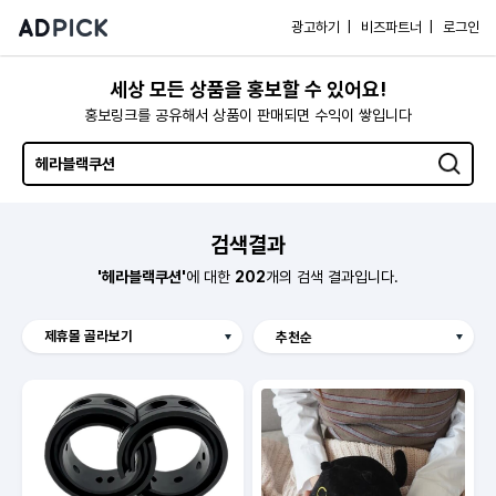
광고하기 |
비즈파트너 |
로그인
세상 모든 상품을 홍보할 수 있어요!
홍보링크를 공유해서 상품이 판매되면 수익이 쌓입니다
검색결과
'헤라블랙쿠션'
에 대한
202
개의 검색 결과입니다.
제휴몰 골라보기
Hmall
보리보리
예스이십사
오늘의집
쿠팡
알리익스프레스
SSG
11번가
G마켓
GS SHOP
CJ온스타일
더블유컨셉코리아