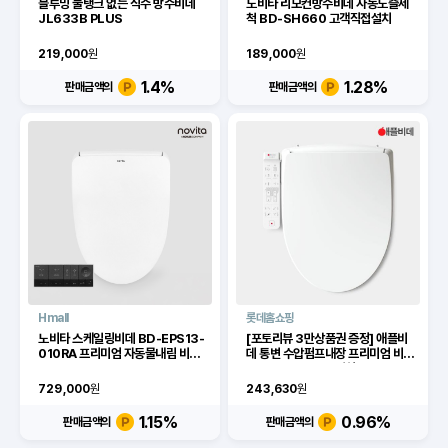
블루밍 물탱크 없는 직수 방수비데
노비타 리모컨방수비데 자동노즐세
JL633B PLUS
척 BD-SH660 고객직접설치
219,000
원
189,000
원
1.4
%
1.28
%
판매금액의
판매금액의
Hmall
롯데홈쇼핑
노비타 스케일링비데 BD-EPS13-
[포토리뷰 3만상품권 증정] 애플비
010RA 프리미엄 자동물내림 비데
데 통변 수압펌프내장 프리미엄 비데
_D
AB-K8663 무료설치
729,000
원
243,630
원
1.15
%
0.96
%
판매금액의
판매금액의