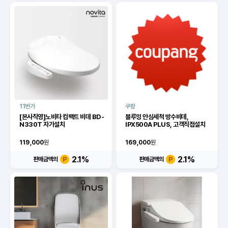
11번가
쿠팡
[본사직영]노비타 컴팩트 비데 BD-
블루밍 안심세척 방수비데,
N330T 자가설치
IPX500A PLUS, 고객직접설치
119,000
원
169,000
원
2.1
%
2.1
%
판매금액의
판매금액의