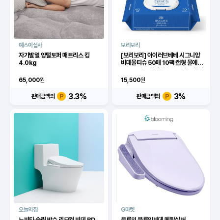
예스이십사
보리보리
자가발열 양털토퍼 매트리스 킹
[보리보리] 아이러브베베 시그니앙
4.0kg
비데물티슈 50매 10팩 캡형 물에잘
녹는 온가족 화장실용 플러셔블 물티
슈
65,000
원
15,500
원
3.3
%
3
%
판매금액의
판매금액의
오늘의집
G마켓
노비타 슬림 방수 리모컨 비데 BD-
블루밍 블루밍비데 메탈실버