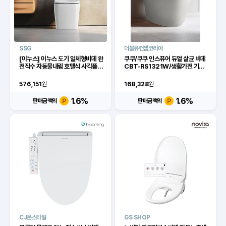
SSG
더블유컨셉코리아
[이누스] 이누스 도기 일체형비데 완
쿠쿠/쿠쿠 인스퓨어 듀얼 살균 비데
전직수 자동물내림 호텔식 사각플랫
CBT-RS1321W/생활가전 기타생
IPX5 완벽방수 IW-699 림리스
활가전
[이마트몰] [IW-800]
576,151
원
168,328
원
1.6
%
1.6
%
판매금액의
판매금액의
CJ온스타일
GS SHOP