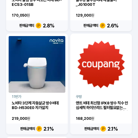
ECS3-01SB
_JG1000T
170,050
원
129,000
원
2.8
%
2.6
%
판매금액의
판매금액의
11번가
쿠팡
노비타 3단계 자동살균 방수비데
앤트 비데 최신형 IPX8 방수 직수 안
BD-H530E0 자가설치
심세척 하이브리드 필터필요없는
IPX-750A, IPX-750A, 고객직접
설치
219,000
원
168,200
원
2.1
%
2.1
%
판매금액의
판매금액의