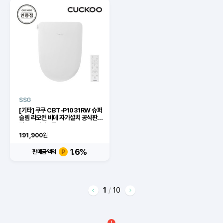
SSG
[기타] 쿠쿠 CBT-P1031RW 슈퍼
슬림 리모컨 비데 자가설치 공식판매
점 SJ[이마트몰]
191,900
원
1.6
%
판매금액의
1
/
10