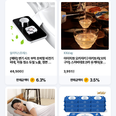
알리익스프레스
KKday
[해외] 변기 시트 부착 초박형 비전기
아이치현 오카자키 | 야키토리(꼬치
비데, 자동 청소 듀얼 노즐, 정면 및
구이) 스미비데호코리 유게야(숯불
후방 세척, 냉수, 개인 위생
구이 야키토리 유게야) | 좌석 예약
전용
46,500
원
3,951
원
6.3
%
3.5
%
판매금액의
판매금액의