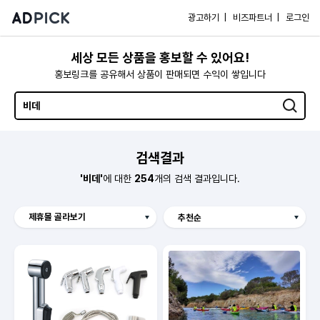
광고하기 |
비즈파트너 |
로그인
세상 모든 상품을 홍보할 수 있어요!
홍보링크를 공유해서 상품이 판매되면 수익이 쌓입니다
검색결과
'비데'
에 대한
254
개의 검색 결과입니다.
제휴몰 골라보기
Hmall
보리보리
예스이십사
오늘의집
롯데홈쇼핑
쿠팡
알리익스프레스
애드픽 지식마켓
SSG
KKday
11번가
G마켓
GS SHOP
CJ온스타일
더블유컨셉코리아