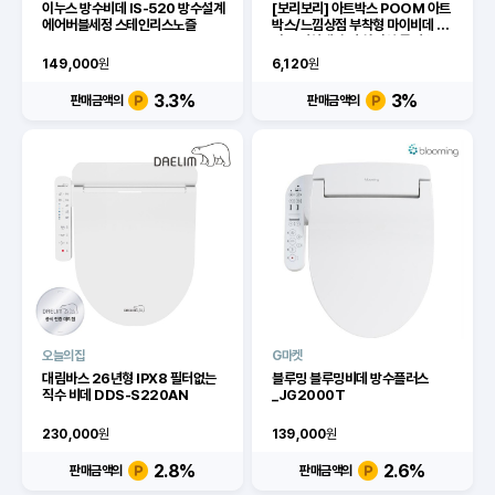
이누스 방수비데 IS-520 방수설계
[보리보리] 아트박스 POOM 아트
에어버블세정 스테인리스노즐
박스/느낌상점 부착형 마이비데 케
이스 거치대 홀더 화장실 물티슈
149,000
원
6,120
원
3.3
%
3
%
판매금액의
판매금액의
오늘의집
G마켓
대림바스 26년형 IPX8 필터없는
블루밍 블루밍비데 방수플러스
직수 비데 DDS-S220AN
_JG2000T
230,000
원
139,000
원
2.8
%
2.6
%
판매금액의
판매금액의