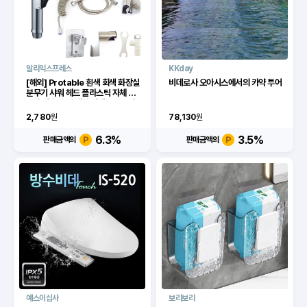
알리익스프레스
KKday
[해외] Protable 흰색 회색 화장실
비데로사 오아시스에서의 카약 투어
분무기 샤워 헤드 플라스틱 자체 청
소 휴대용 욕실 세척 비데 수도꼭지
스프레이 워터 호스 홀더
2,780
원
78,130
원
6.3
%
3.5
%
판매금액의
판매금액의
예스이십사
보리보리