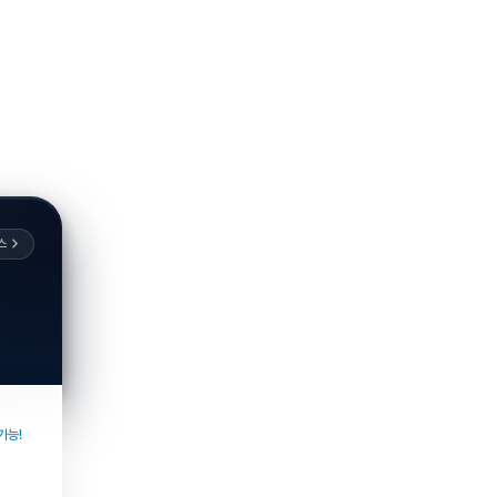
스
가능!