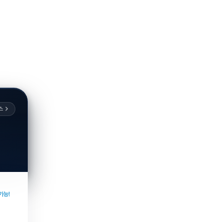
스
가능!