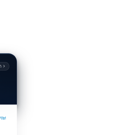
스
가능!