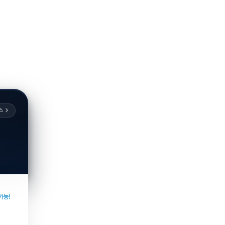
스
가능!