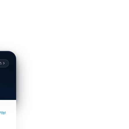
스
가능!