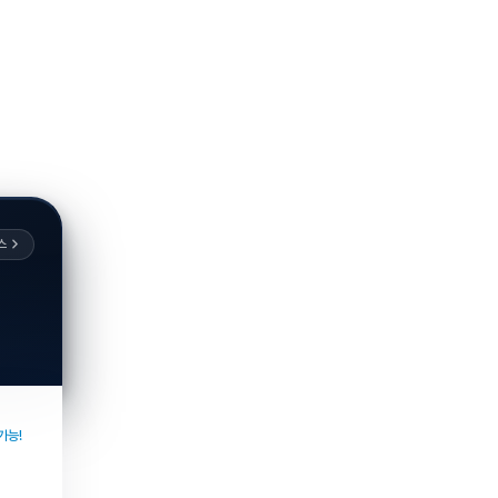
스
가능!