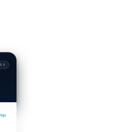
스
가능!