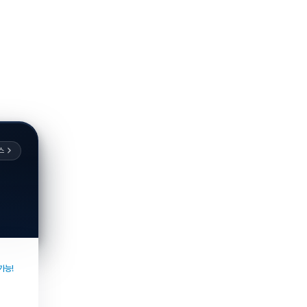
스
가능!