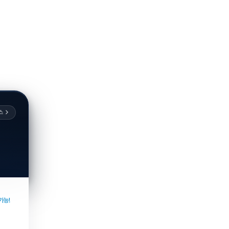
스
가능!