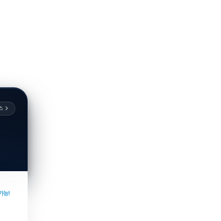
스
가능!