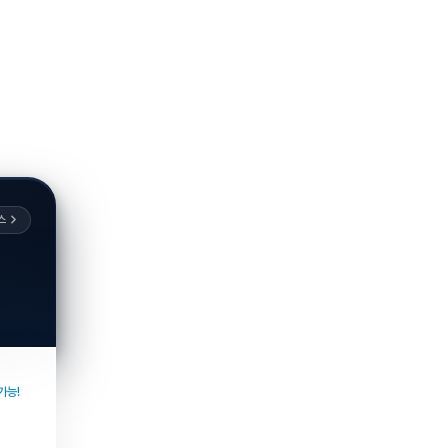
스
가능!