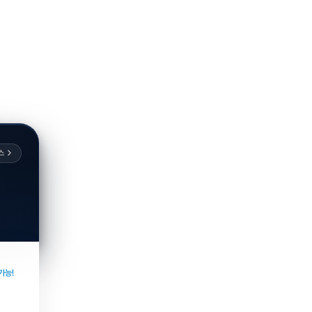
스
가능!