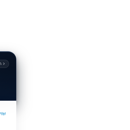
스
가능!