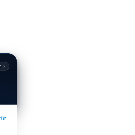
스
가능!