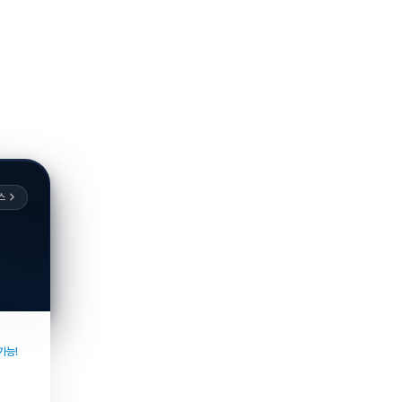
스
가능!