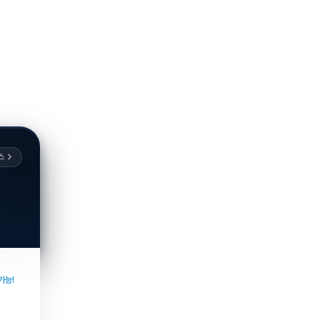
스
가능!