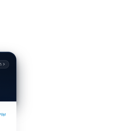
스
가능!