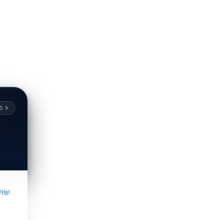
스
가능!