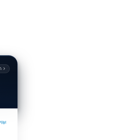
스
가능!